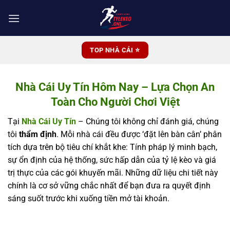
Bỏ
qua
nội
dung
TOP NHÀ CÁI ⭐
Nhà Cái Uy Tín Hôm Nay – Lựa Chọn An
Toàn Cho Người Chơi Việt
Tại
Nhà Cái Uy Tín
– Chúng tôi không chỉ đánh giá, chúng
tôi
thẩm định
. Mỗi nhà cái đều được ‘đặt lên bàn cân’ phân
tích dựa trên bộ tiêu chí khắt khe: Tính pháp lý minh bạch,
sự ổn định của hệ thống, sức hấp dẫn của tỷ lệ kèo và giá
trị thực của các gói khuyến mãi. Những dữ liệu chi tiết này
chính là cơ sở vững chắc nhất để bạn đưa ra quyết định
sáng suốt trước khi xuống tiền mở tài khoản.