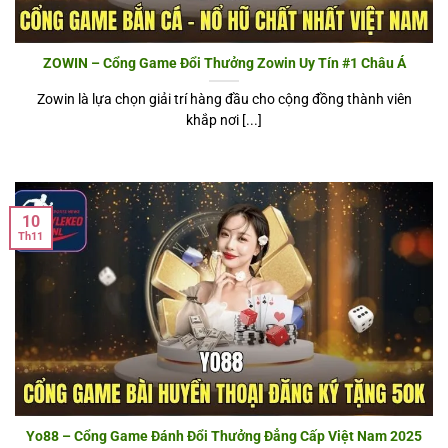
ZOWIN – Cổng Game Đổi Thưởng Zowin Uy Tín #1 Châu Á
Zowin là lựa chọn giải trí hàng đầu cho cộng đồng thành viên
khắp nơi [...]
10
Th11
Yo88 – Cổng Game Đánh Đổi Thưởng Đẳng Cấp Việt Nam 2025