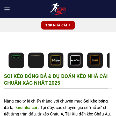
Bỏ
qua
nội
dung
TOP NHÀ CÁI ⭐
SOI KÈO BÓNG ĐÁ & DỰ ĐOÁN KÈO NHÀ CÁI
CHUẨN XÁC NHẤT 2025
Nâng cao tỷ lệ chiến thắng với chuyên mục
Soi kèo bóng
đá
tại
kèo nhà cái
. Tại đây, các chuyên gia sẽ ‘mổ xẻ’ chi
tiết từng trận đấu, từ kèo Châu Á, Tài Xỉu đến kèo Châu Âu.