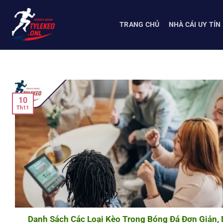
Bỏ
qua
TRANG CHỦ
NHÀ CÁI UY TÍN
nội
dung
10
Th11
Danh Sách Các Loại Kèo Trong Bóng Đá Đơn Giản, 