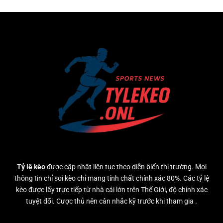
Tỷ lệ kèo
được cập nhật liên tục theo diễn biến thị trường. Mọi
thông tin chỉ soi kèo chỉ mang tính chất chính xác 80%. Các tỷ lệ
kèo được lấy trực tiếp từ nhà cái lớn trên Thế Giới, độ chính xác
tuyệt đối. Cược thủ nên cân nhắc kỹ trước khi tham gia .