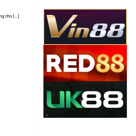
g cho [...]