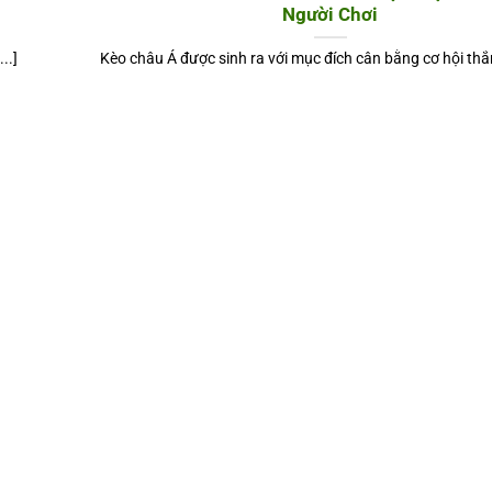
Người Chơi
..]
Kèo châu Á được sinh ra với mục đích cân bằng cơ hội thắn