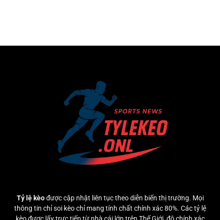
Tỷ lệ kèo
được cập nhật liên tục theo diễn biến thị trường. Mọi
thông tin chỉ soi kèo chỉ mang tính chất chính xác 80%. Các tỷ lệ
kèo được lấy trực tiếp từ nhà cái lớn trên Thế Giới, độ chính xác